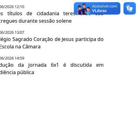
06/2026 12:10
ês títulos de cidadania teresinense são
tregues durante sessão solene
06/2026 13:07
légio Sagrado Coração de Jesus participa do
 Escola na Câmara
06/2026 14:59
dução da jornada 6x1 é discutida em
diência pública