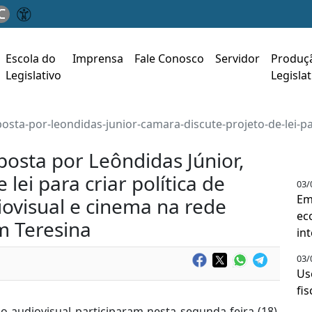
C
Escola do
Imprensa
Fale Conosco
Servidor
Produç
Legislativo
Legislat
sta-por-leondidas-junior-camara-discute-projeto-de-lei-par
posta por Leôndidas Júnior,
lei para criar política de
03/
Em
iovisual e cinema na rede
ec
m Teresina
in
03/
Us
fi
o audiovisual participaram nesta segunda-feira (18),