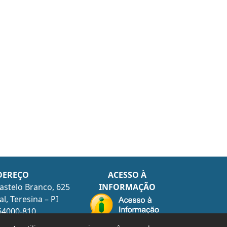
DEREÇO
ACESSO À
astelo Branco, 625
INFORMAÇÃO
l, Teresina – PI
64000-810