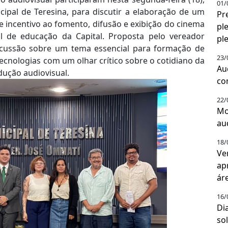
01/
ipal de Teresina, para discutir a elaboração de um
Pr
 de incentivo ao fomento, difusão e exibição do cinema
pl
l de educação da Capital. Proposta pelo vereador
pl
discussão sobre um tema essencial para formação de
23/
ecnologias com um olhar crítico sobre o cotidiano da
Au
dução audiovisual.
co
22/
M
au
18/
V
ap
ár
16/
Di
so