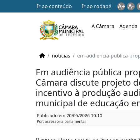
A+
A-
Ir ao conteúdo
Ir ao rodapé
A Câmara
Agenda
noticias
em-audiencia-publica-propo
Em audiência pública pro
Câmara discute projeto de 
incentivo à produção aud
municipal de educação e
Publicado em 20/05/2026 10:10
Por: assessoria parlamentar
Diversos atores sociais da área de produçã