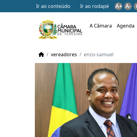
A+
A-
Ir ao conteúdo
Ir ao rodapé
A Câmara
Agenda
vereadores
enzo-samuel