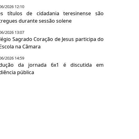
06/2026 12:10
ês títulos de cidadania teresinense são
tregues durante sessão solene
06/2026 13:07
légio Sagrado Coração de Jesus participa do
 Escola na Câmara
06/2026 14:59
dução da jornada 6x1 é discutida em
diência pública