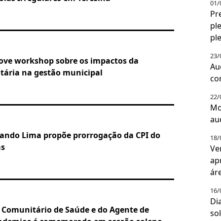
01/
Pr
pl
pl
23/
ve workshop sobre os impactos da
Au
tária na gestão municipal
co
22/
M
au
ando Lima propõe prorrogação da CPI do
18/
as
V
ap
ár
16/
Di
 Comunitário de Saúde e do Agente de
so