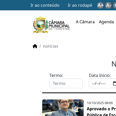
A+
A-
Ir ao conteúdo
Ir ao rodapé
A Câmara
Agenda
noticias
N
Termo:
Data Inicio:
10/10/2025 08:09
Aprovado o Pro
Pública de Esc