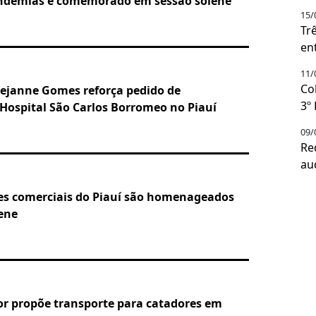
ndemias é comemorado em sessão solene
15/
Tr
en
11/
Co
ejanne Gomes reforça pedido de
3º
Hospital São Carlos Borromeo no Piauí
09/
Re
au
es comerciais do Piauí são homenageados
ene
or propõe transporte para catadores em