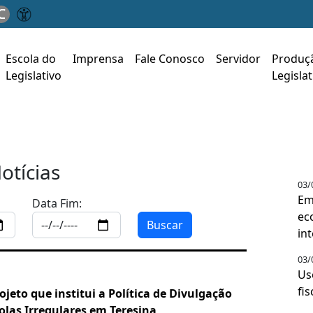
C
Escola do
Imprensa
Fale Conosco
Servidor
Produç
Legislativo
Legislat
otícias
03/
Em
Data Fim:
ec
Buscar
in
03/
Us
fi
jeto que institui a Política de Divulgação
olas Irregulares em Teresina